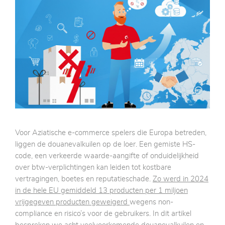
Voor Aziatische e-commerce spelers die Europa betreden,
liggen de douanevalkuilen op de loer. Een gemiste HS-
code, een verkeerde waarde-aangifte of onduidelijkheid
over btw-verplichtingen kan leiden tot kostbare
vertragingen, boetes en reputatieschade.
Zo werd in 2024
in de hele EU gemiddeld 13 producten per 1 miljoen
vrijgegeven producten geweigerd
wegens non-
compliance en risico’s voor de gebruikers. In dit artikel