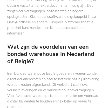
Zonder real-time tracking weet je niet of pakketten bij de
douane vastzitten of extra documenten nodig zijn. Dat
zorgt voor vertragingen, boze klanten en hogere
opslagkosten. Kies douanosoftware die gekoppeld is aan
DMS/Portbase en andere Europese platforms zodat je
proactief kunt handelen en klanten accuraat kunt
informeren.
Wat zijn de voordelen van een
bonded warehouse in Nederland
of België?
Een bonded warehouse laat je goederen invoeren zonder
direct douanerechten en btw te betalen; pas bij uitlevering
worden kosten afgerekend. Dit verbetert cashflow,
versnelt leveringen en vermindert douanevertragingen.
Voor Aziatische webshops is het een manier om voorraad
dichter bij klanten te houden en flexibeler op vraag te
reageren.