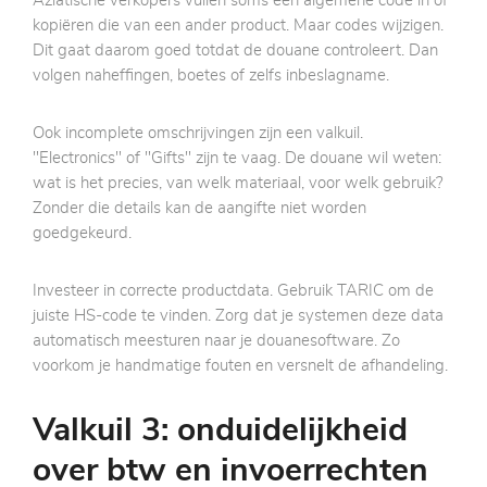
Aziatische verkopers vullen soms een algemene code in of
kopiëren die van een ander product. Maar codes wijzigen.
Dit gaat daarom goed totdat de douane controleert. Dan
volgen naheffingen, boetes of zelfs inbeslagname.
Ook incomplete omschrijvingen zijn een valkuil.
"Electronics" of "Gifts" zijn te vaag. De douane wil weten:
wat is het precies, van welk materiaal, voor welk gebruik?
Zonder die details kan de aangifte niet worden
goedgekeurd.
Investeer in correcte productdata. Gebruik TARIC om de
juiste HS-code te vinden. Zorg dat je systemen deze data
automatisch meesturen naar je douanesoftware. Zo
voorkom je handmatige fouten en versnelt de afhandeling.
Valkuil 3: onduidelijkheid
over btw en invoerrechten