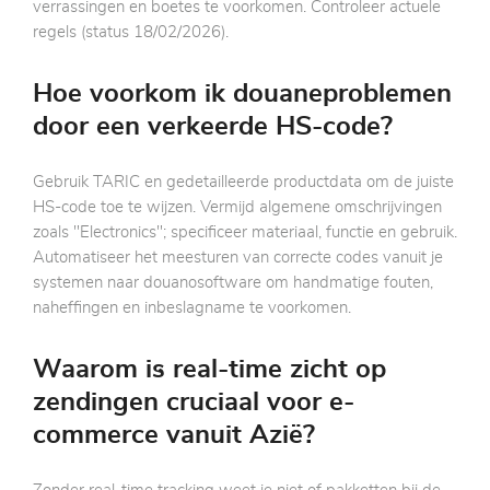
verrassingen en boetes te voorkomen. Controleer actuele
regels (status 18/02/2026).
Hoe voorkom ik douaneproblemen
door een verkeerde HS-code?
Gebruik TARIC en gedetailleerde productdata om de juiste
HS-code toe te wijzen. Vermijd algemene omschrijvingen
zoals "Electronics"; specificeer materiaal, functie en gebruik.
Automatiseer het meesturen van correcte codes vanuit je
systemen naar douanosoftware om handmatige fouten,
naheffingen en inbeslagname te voorkomen.
Waarom is real-time zicht op
zendingen cruciaal voor e-
commerce vanuit Azië?