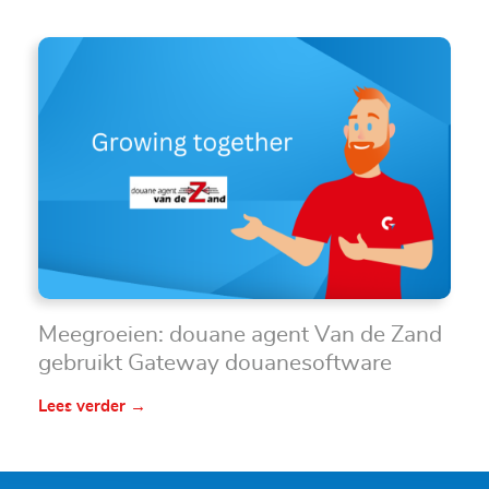
Meegroeien: douane agent Van de Zand
gebruikt Gateway douanesoftware
Lees verder →