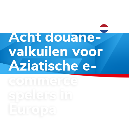
NL
Acht douane-
NL
valkuilen voor
EN
Aziatische e-
commerce
spelers in
Europa
Waarom snelle groei in Europa vaak