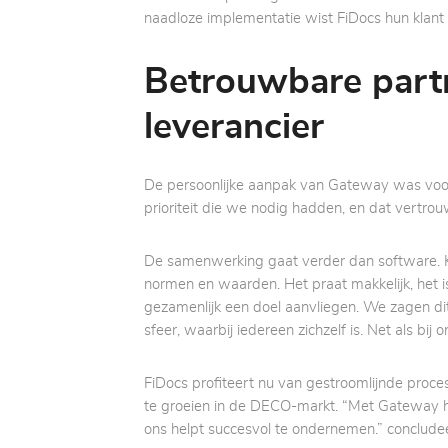
naadloze implementatie wist FiDocs hun klant 
Betrouwbare partn
leverancier
De persoonlijke aanpak van Gateway was voor 
prioriteit die we nodig hadden, en dat vertrouw
De samenwerking gaat verder dan software. K
normen en waarden. Het praat makkelijk, het i
gezamenlijk een doel aanvliegen. We zagen dit
sfeer, waarbij iedereen zichzelf is. Net als bij o
FiDocs profiteert nu van gestroomlijnde proc
te groeien in de DECO-markt. “Met Gateway h
ons helpt succesvol te ondernemen.” concludee