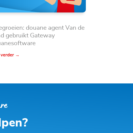
groeien: douane agent Van de
d gebruikt Gateway
anesoftware
 verder →
lpen?