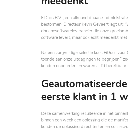
meedenkt
FiDocs B.V. , een allround douane-administr
bestormen. Directeur Kevin Gevaert legt uit: 
douanesoftwareleverancier die onze groeiambiti
software levert, maar ook echt meedenkt met 
Na een zorgvuldige selectie koos FiDocs voor
toonde aan onze uitdagingen te begrijpen,” z
konden onboarden en waren altijd bereikbaar. W
Geautomatiseerde 
eerste klant in 1
Deze samenwerking resulteerde in het binnen
binnen een week een oplossing die de manifest
konden de oplossing direct testen en succesvol