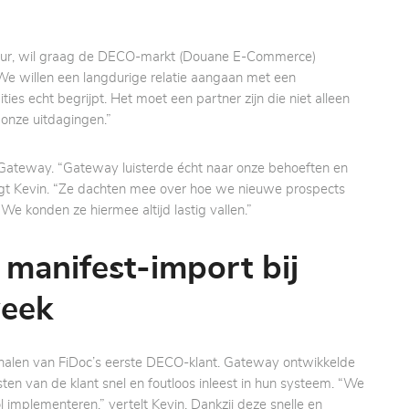
ateur, wil graag de DECO-markt (Douane E-Commerce)
“We willen een langdurige relatie aangaan met een
es echt begrijpt. Het moet een partner zijn die niet alleen
onze uitdagingen.”
 Gateway. “Gateway luisterde écht naar onze behoeften en
egt Kevin. “Ze dachten mee over hoe we nieuwe prospects
e konden ze hiermee altijd lastig vallen.”
manifest-import bij
 week
halen van FiDoc’s eerste DECO-klant. Gateway ontwikkelde
en van de klant snel en foutloos inleest in hun systeem. “We
 implementeren,” vertelt Kevin. Dankzij deze snelle en