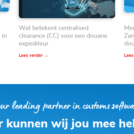
Mee
Wat betekent centralised
Zan
 in
clearance (CC) voor een douane
dou
expediteur
Lees
Lees verder →
 kunnen wij jou mee he