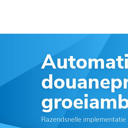
Automat
douanepr
groeiamb
Razendsnelle implementati