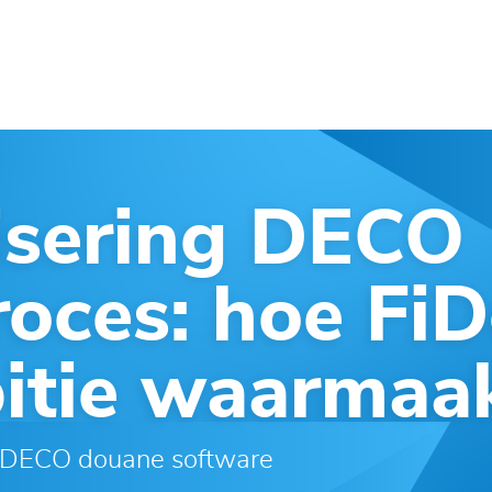
DIENSTEN
BLOG
OVER ONS
CONTACT
isering DECO
oces: hoe FiD
itie waarmaa
e DECO douane software