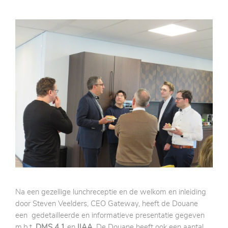
Na een gezellige lunchreceptie en de welkom en inleiding
door Steven Veelders, CEO Gateway, heeft de Douane
een gedetailleerde en informatieve presentatie gegeven
m.b.t.
DMS 4.1
en
IIAA
. De Douane heeft ook een aantal