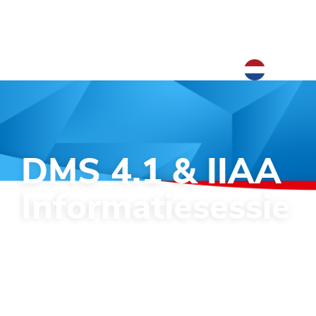
NL
NL
EN
DMS 4.1 & IIAA
Informatiesessie
Uitleg over de nieuwe werkwijzen
binnen DMS 4.1 & IIAA