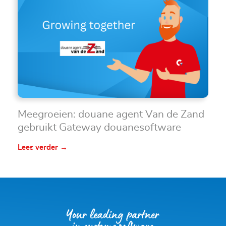
Meegroeien: douane agent Van de Zand
gebruikt Gateway douanesoftware
Lees verder →