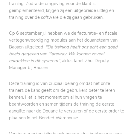
training. Zodra de omgeving voor de klant is
geïmplementeerd, krijgen zij een uitgebreide uitleg en
training over de software die zij gaan gebruiken.
Op 6 september j.l. hebben we de facturatie- en fiscale
vertegenwoordiging modules aan het douaneteam van
Baosen uitgelegd.
"De training heeft ons echt een goed
beeld gegeven van Gateway. We kunnen zoveel
ontdekken in dit systeem"
, aldus Janet Zhu, Deputy
Manager bij Baosen.
Deze training is van cruciaal belang omdat het onze
trainers de kans geeft om de gebruikers beter te leren
kennen. Het is het moment om al hun vragen te
beantwoorden en samen tijdens de training de eerste
aangifte naar de Douane te versturen of de eerste order te
plaatsen in het Bonded Warehouse.
Van hard werken krijg je ook honger, dus hebben we voor