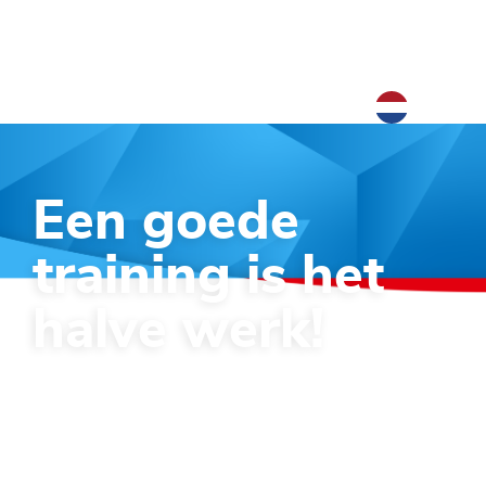
NL
NL
EN
Een goede
training is het
halve werk!
Hoe zorg je ervoor dat je klanten een
goede start maken met het gebruik
van jouw software?