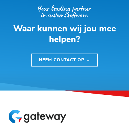
Waar kunnen wij jou mee
helpen?
NEEM CONTACT OP →