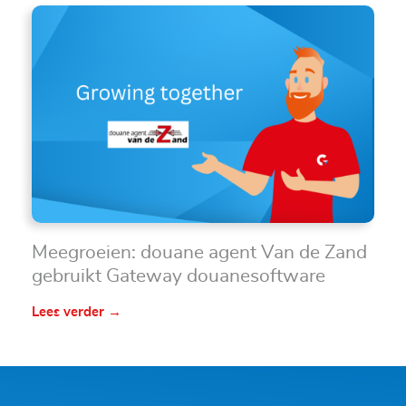
Meegroeien: douane agent Van de Zand
gebruikt Gateway douanesoftware
Lees verder →