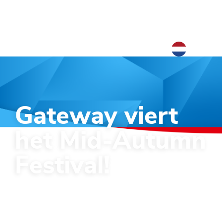
NL
NL
EN
Gateway viert
het Mid-Autumn
Festival!
Maan cakes voor iedereen!