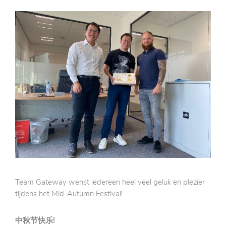
Team Gateway wenst iedereen heel veel geluk en plezier
tijdens het Mid-Autumn Festival!
中秋节快乐
!